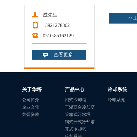
电缆厂用闭式冷却塔系统
高温闭式冷却塔
成先生
<<
13921278862
真空雾化炉、增材行业用闭
0510-85162129
式冷却塔系统
制氢站用闭式冷却塔系统
污泥干化、污水等环保行业
查看更多
用闭式冷却塔冷却
沉积炉炭化炉用闭式冷却塔
系统
密炼机开炼机用闭式冷却塔
占地小的闭式冷却塔
关于华塔
产品中心
冷却系统
反应釜冷却用闭式冷却塔
公司简介
闭式冷却塔
冷却系统
安徽空压机冷却用闭式冷却
企业文化
干湿联合冷却塔
荣誉资质
管箱式污水塔
塔
制醋厂使用闭式冷却塔系统
钢式开式冷却塔
中央空调冷却用闭式冷却塔
开式冷却塔
冷却系统