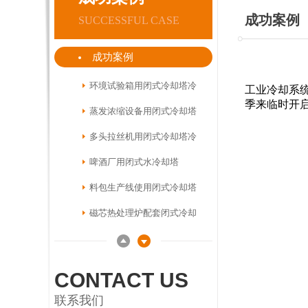
铝片制罐行业用闭式冷却塔
成功案例
SUCCESSFUL CASE
系统
污泥干化使用闭式冷却塔进
成功案例
行冷却
低温恒温闭式冷却塔系统
环境试验箱用闭式冷却塔冷
工业冷却系
季来临时开
却
蒸发浓缩设备用闭式冷却塔
多头拉丝机用闭式冷却塔冷
却
啤酒厂用闭式水冷却塔
料包生产线使用闭式冷却塔
磁芯热处理炉配套闭式冷却
塔
真空镀膜机用闭式冷却塔系
统
光伏行业用闭式冷却塔系统
CONTACT US
甲基硅油用闭式冷却塔系统
联系我们